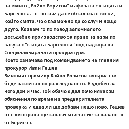
на името „Бойко Борисов“ в аферата с къщата в
Барселона. Готов съм да се обзаложа с всеки,
който смята, че е възможно да се случи нещо
друго. Казвам го по повод започналото
досъдебно производство за пране на пари по
казуса с ”къщата Барселона” под надзора на
Специализираната прокуратура.
Което означава под командването на главния
прокурор Иван Гешев.
Бившият премиер Бойко Борисов тепърва ще
бъде разпитан по разследването. В удобен за
него ден и час. Той обаче е дал вече някакви
обяснения по време на предварителната
проверка и едва ли ще добави нещо ново. Гешев
от своя страна ще запази мълчание за казаното
от Борисов.