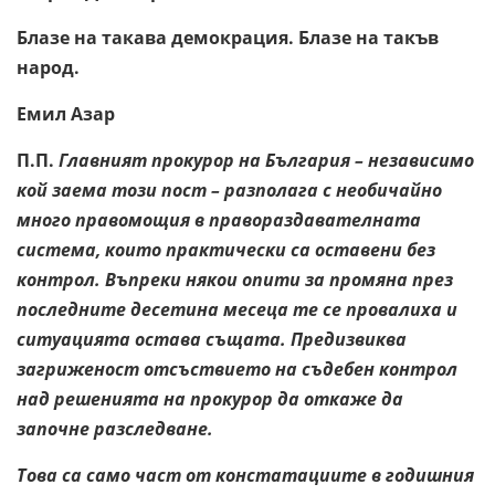
Блазе на такава демокрация. Блазе на такъв
народ.
Емил Азар
П.П.
Главният прокурор на България – независимо
кой заема този пост – разполага с необичайно
много правомощия в правораздавателната
система, които практически са оставени без
контрол. Въпреки някои опити за промяна през
последните десетина месеца те се провалиха и
ситуацията остава същата. Предизвиква
загриженост отсъствието на съдебен контрол
над решенията на прокурор да откаже да
започне разследване.
Това са само част от констатациите в годишния