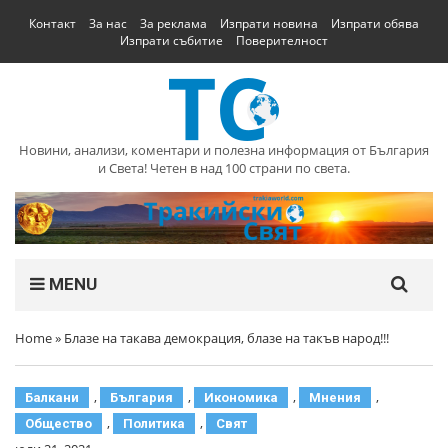
Контакт
За нас
За реклама
Изпрати новина
Изпрати обява
Изпрати събитие
Поверителност
Новини, анализи, коментари и полезна информация от България
и Света! Четен в над 100 страни по света.
MENU
Home
»
Блазе на такава демокрация, блазе на такъв народ!!!
,
,
,
,
Балкани
България
Икономика
Мнения
,
,
Общество
Политика
Свят