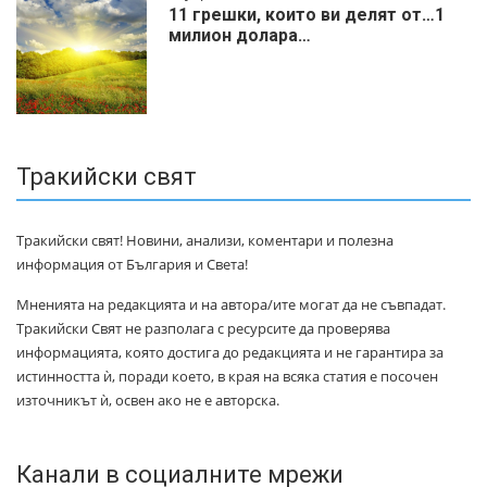
11 грешки, които ви делят от…1
милиoн дoлapa…
Тракийски свят
Тракийски свят! Новини, анализи, коментари и полезна
информация от България и Света!
Мненията на редакцията и на автора/ите могат да не съвпадат.
Тракийски Свят не разполага с ресурсите да проверява
информацията, която достига до редакцията и не гарантира за
истинността ѝ, поради което, в края на всяка статия е посочен
източникът ѝ, освен ако не е авторска.
Канали в социалните мрежи