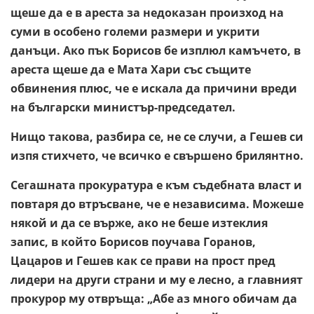
щеше да е в ареста за недоказан произход на
суми в особено големи размери и укрити
данъци. Ако пък Борисов бе изплюл камъчето, в
ареста щеше да е Мата Хари със същите
обвинения плюс, че е искала да причини вреди
на български министър-председател.
Нищо такова, разбира се, не се случи, а Гешев си
изпя стихчето, че всичко е свършено брилянтно.
Сегашната прокуратура е към съдебната власт и
повтаря до втръсване, че е независима. Можеше
някой и да се върже, ако не беше изтеклия
запис, в който Борисов поучава Горанов,
Цацаров и Гешев как се прави на прост пред
лидери на други страни и му е лесно, а главният
прокурор му отвръща: „Абе аз много обичам да