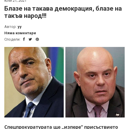
юли 21, 2021
Блазе на такава демокрация, блазе на
такъв народ!!!
Автор:
yy
Няма коментари
Сподели:
Спецпрокуратурата ще „изпере“ присъствието