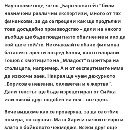
Научаваме още, че по „Барселонагейт“ били
назначени различни експертизи, много от тях
финансови, за да се прецени как ще продължи
това досъдебно производство – дали на някого
въобще ще бъде повдигнато обвинение и ако да
кой ще е той/те. Не очаквайте обаче филмова
баталия с арести насред Банкя, както направи
Гешев с кметиците на „Младост“ в центъра на
столицата, например. А и от експертизите няма
да изскочи заек. Накрая ще чуем дежурното
„Борисов е невинен, оклеветен и е жертва“.
Дали текстът ще бъде изрецетиран от Сийка
или някой друг подобен на нея – все едно.
Вече видяхме как се проверява, за да се отбие
номера, по случая с Мата Хари и пачките евро и
злато в бойковото чекмедже. Всеки друг още