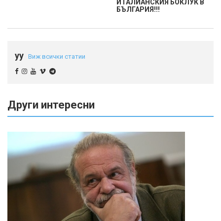
ИТАЛИАНСКИЯ БОКЛУК В
БЪЛГАРИЯ!!!
yy
Виж всички статии
Други интересни