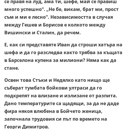
се правя на луд, ама ти, шефе, май се правиш
много успешно“. „Не бе, викам, брат ми, прост
съм и ми е лесно“. Независимостта в случая
между Гешев и Борисов е колкото между
Вишински и Сталин, да речем.
Е, как си представяте Иван да строши хатъра на
шефа и да го разследва както трябва за къщата
в Барселона купена за милиони? Няма как да
стане.
Освен това Стъки и Недялко като нищо ще
съберат тумбата бойкови ултраси да го
подкрепят на влизане и излизане от разпита.
Дано температурите са щадящи, за да не даде
фира някоя влюбена в Бойчето женица,
започнала трудовия си път по времето на
Георги Димитров.