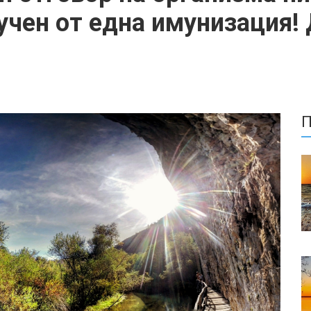
лучен от една имунизация!
П