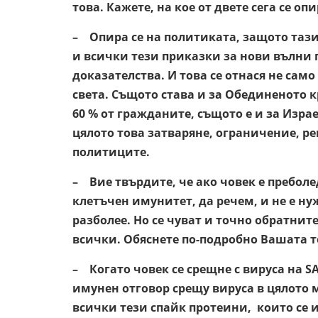
това. Кажете, на кое от двете сега се о
– Опира се на политиката, защото тази
и всички тези приказки за нови вълни п
доказателства. И това се отнася не само
света. Същото става и за Обединеното 
60 % от гражданите, същото е и за Изра
цялото това затваряне, ограничение, р
политиците.
– Вие твърдите, че ако човек е преболе
клетъчен имунитет, да речем, и не е ну
разболее. Но се чуват и точно обратни
всички. Обяснете по-подробно Вашата т
– Когато човек се срещне с вируса на SA
имунен отговор срещу вируса в цялото м
всички тези спайк протеини, които се и