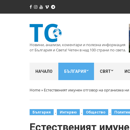
Новини, анализи, коментари и полезна информация
от България и Света! Четен в над 100 страни по света.
НАЧАЛО
БЪЛГАРИЯ
СВЯТ
И
Home
»
Естественият имунен отговор на организма ни 
,
,
,
България
Интервю
Общество
Полити
Естественият имунен