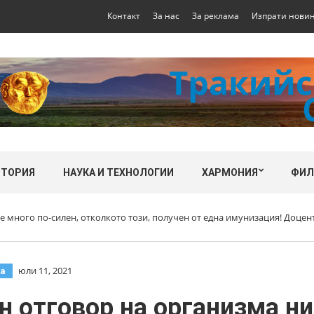
Контакт
За нас
За реклама
Изпрати нови
СТОРИЯ
НАУКА И ТЕХНОЛОГИИ
ХАРМОНИЯ
ФИ
е много по-силен, отколкото този, получен от една имунизация! Доце
юли 11, 2021
ка
 отговор на организма ни