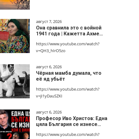
август 7, 2026
Она сравнила это с войной
1941 года | Кажетта Ахме…
https://www.youtube.com/watch?
v=QH3_hIrO5zo
август 6, 2026
Чёрная мамба думала, что
её яд убьёт
https://www.youtube.com/watch?
v=jI1yDauSZKI
август 6, 2026
Професор Иво Христов: Една
цяла България се изнесе…
https://www.youtube.com/watch?