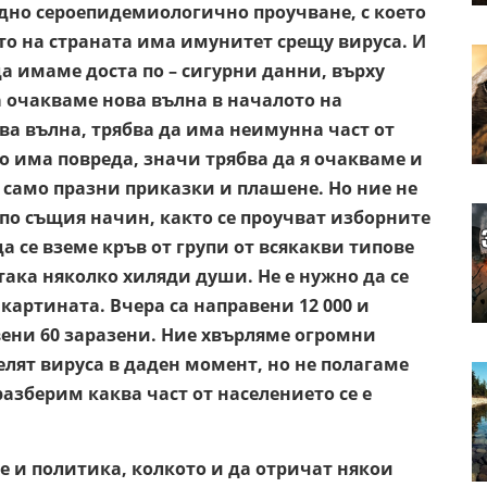
е едно сероепидемиологично проучване, с което
ето на страната има имунитет срещу вируса. И
да имаме доста по – сигурни данни, върху
 очакваме нова вълна в началото на
ва вълна, трябва да има неимунна част от
ко има повреда, значи трябва да я очакваме и
са само празни приказки и плашене. Но ние не
 по същия начин, както се проучват изборните
да се вземе кръв от групи от всякакви типове
 така няколко хиляди души. Не е нужно да се
 картината. Вчера са направени 12 000 и
овени 60 заразени. Ние хвърляме огромни
елят вируса в даден момент, но не полагаме
разберим каква част от населението се е
е и политика, колкото и да отричат някои