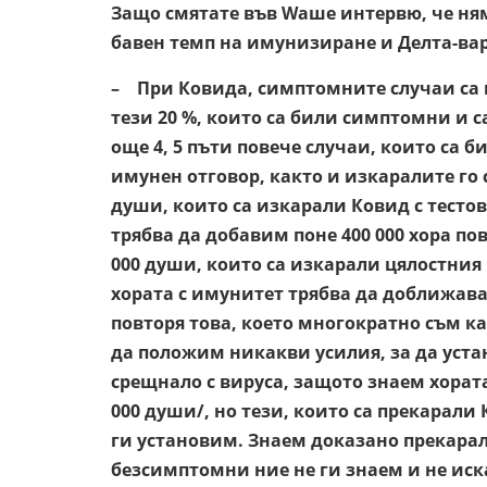
Защо смятате във Wаше интервю, че ня
бавен темп на имунизиране и Делта-ва
– При Ковида, симптомните случаи са ня
тези 20 %, които са били симптомни и с
още 4, 5 пъти повече случаи, които са 
имунен отговор, както и изкаралите го
души, които са изкарали Ковид с тестов
трябва да добавим поне 400 000 хора по
000 души, които са изкарали цялостния 
хората с имунитет трябва да доближава
повторя това, което многократно съм ка
да положим никакви усилия, за да устан
срещнало с вируса, защото знаем хорат
000 души/, но тези, които са прекарал
ги установим. Знаем доказано прекарали
безсимптомни ние не ги знаем и не иск