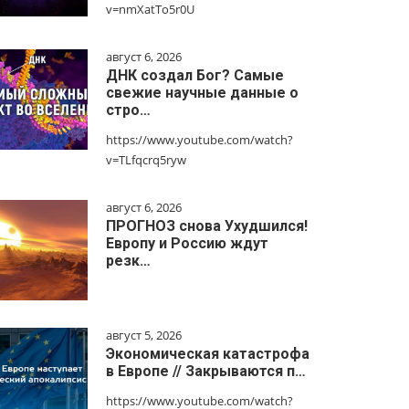
v=nmXatTo5r0U
август 6, 2026
ДНК создал Бог? Самые
свежие научные данные о
стро…
https://www.youtube.com/watch?
v=TLfqcrq5ryw
август 6, 2026
ПРОГНОЗ снова Ухудшился!
Европу и Россию ждут
резк…
август 5, 2026
Экономическая катастрофа
в Европе // Закрываются п…
https://www.youtube.com/watch?