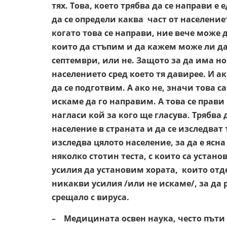
тях. Това, което трябва да се направи 
да се определи каква част от населени
когато това се направи, ние вече може 
които да стъпим и да кажем може ли да
септември, или не. Защото за да има но
населението сред което тя давирее. И а
да се подготвим. А ако не, значи това 
искаме да го направим. А това се прави
нагласи кой за кого ще гласува. Трябва 
население в страната и да се изследват
изследва цялото население, за да е ясна
няколко стотин теста, с които са устан
усилия да установим хората, които отд
никакви усилия /или не искаме/, за да 
срещало с вируса.
– Медицината освен наука, често пъти 