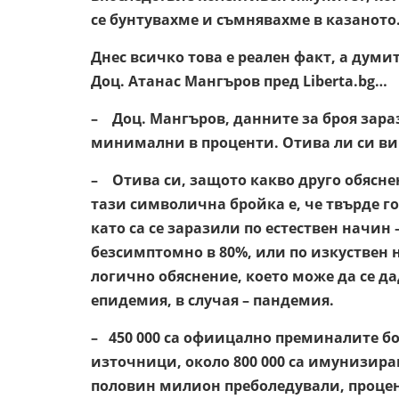
се бунтувахме и съмнявахме в казаното
Днес всичко това е реален факт, а думи
Доц. Атанас Мангъров пред Liberta.bg…
– Доц. Мангъров, данните за броя зара
минимални в проценти. Отива ли си ви
– Отива си, защото какво друго обясне
тази символична бройка е, че твърде го
като са се заразили по естествен начин
безсимптомно в 80%, или по изкуствен 
логично обяснение, което може да се дад
епидемия, в случая – пандемия.
– 450 000 са офиицално преминалите бо
източници, около 800 000 са имунизира
половин милион преболедували, процент