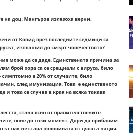
.
те на доц. Мангъров излязоха верни.
зени от Ковид през последните седмици са
русът, изплашил до смърт човечеството?
ние може да се даде. Единствената причина за
лям брой хора са се срещнали с вируса, било
 – симптомно в 20% от случаите, било
начин, след имунизация. Това е единственото
е и това се случва в края на всяка такава
лестта, стана ясно от правителствените
ните, поне до този момент. Дори да прибавим
ът пак не става половината от цялата нация.