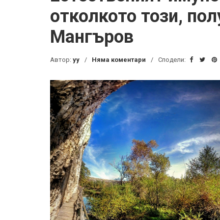
отколкото този, по
Мангъров
Автор:
yy
Няма коментари
Сподели: