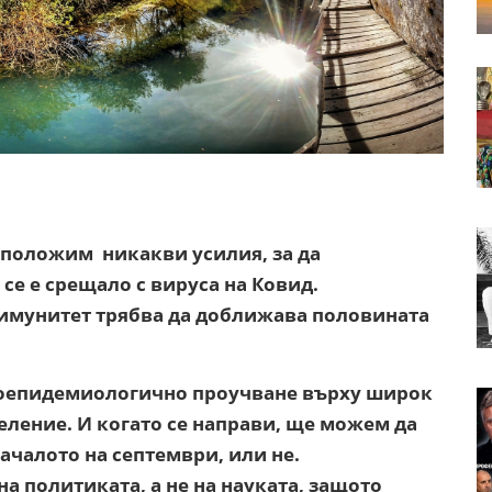
 положим никакви усилия, за да
се е срещало с вируса на Ковид.
 имунитет трябва да доближава половината
ероепидемиологично проучване върху широк
селение. И когато се направи, ще можем да
ачалото на септември, или не.
а политиката, а не на науката, защото