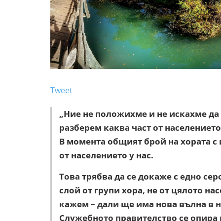
Tweet
„Ние не положихме и не искахме да
разберем каква част от населението 
В момента общият брой на хората с
от населението у нас.
Това трябва да се докаже с едно с
слой от групи хора, не от цялото на
кажем – дали ще има нова вълна в н
Служебното правителство се опира н