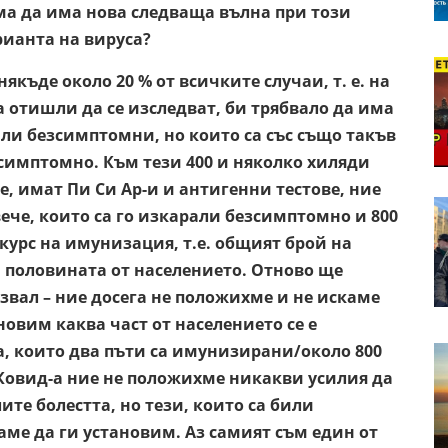
ма да има нова следваща вълна при този
рианта на вируса?
къде около 20 % от всичките случаи, т. е. на
а отишли да се изследват, би трябвало да има
били безсимптомни, но които са със също такъв
 симптомно. Към тези 400 и няколко хиляди
е, имат Пи Си Ар-и и антигенни тестове, ние
вече, които са го изкарали безсимптомно и 800
курс на имунизация, т.е. общият брой на
 половината от населението. Отново ще
звал – ние досега не положихме и не искаме
овим каква част от населението се е
а, които два пъти са имунизирани/около 800
и Ковид-а ние не положихме никакви усилия да
те болестта, но тези, които са били
аме да ги установим. Аз самият съм един от