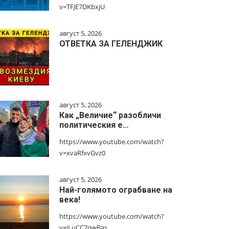
v=TFJE7DKbxjU
август 5, 2026
ОТВЕТКА ЗА ГЕЛЕНДЖИК
август 5, 2026
Как „Величие“ разобличи
политическия е…
https://www.youtube.com/watch?
v=xvaRfxvGvz0
август 5, 2026
Най-голямото ограбване на
века!
https://www.youtube.com/watch?
v=jLuCC7qwBas