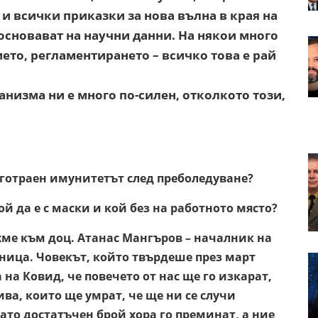
и всички приказки за нова вълна в края на
 основават на научни данни. На някои много
ето, регламентирането – всичко това е рай
анизма ни е много по-силен, отколкото този,
лготраен имунитетът след преболедуване?
ой да е с маски и кой без на работното място?
хме към доц. Атанас Мангъров – началник на
ица. Човекът, който твърдеше през март
 на Ковид, че повечето от нас ще го изкарат,
ва, които ще умрат, че ще ни се случи
ато достатъчен брой хора го преминат, а ние