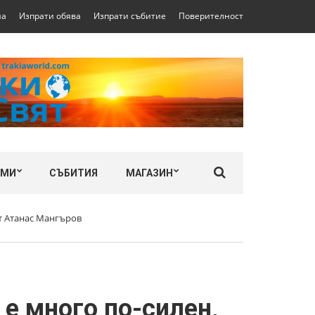
на
Изпрати обява
Изпрати събитие
Поверителност
ЛМИ
СЪБИТИЯ
МАГАЗИН
нт Атанас Мангъров
 е много по-силен,