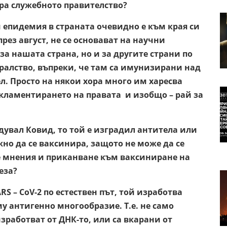
пира служебното правителство?
 епидемия в страната очевидно е към края си
рез август, не се основават на научни
 за нашата страна, но и за другите страни по
кралство, въпреки, че там са имунизирани над
ел. Просто на някои хора много им харесва
екламентирането на правата и изобщо – рай за
дувал Ковид, то той е изградил антитела или
жно да се ваксинира, защото не може да се
те мнения и приканване към ваксиниране на
еза?
RS – CoV-2 по естествен път, той изработва
у антигенно многообразие. Т.е. не само
зработват от ДНК-то, или са вкарани от