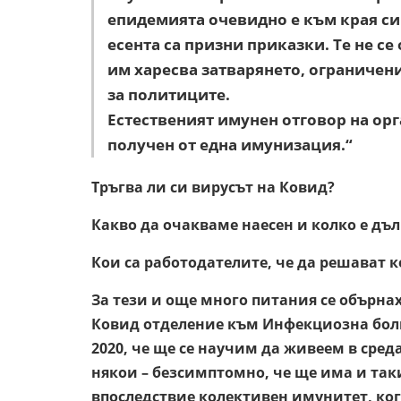
епидемията очевидно е към края си 
есента са призни приказки. Te не се
им харесва затварянето, ограничени
за политиците.
Естественият имунен отговор на орг
получен от една имунизация.“
Тръгва ли си вирусът на Ковид?
Какво да очакваме наесен и колко е дъ
Кои са работодателите, че да решават к
За тези и още много питания се обърна
Ковид отделение към Инфекциозна болн
2020, че ще се научим да живеем в среда
някои – безсимптомно, че ще има и таки
впоследствие колективен имунитет, ког