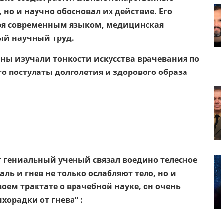
, но и научно обосновал их действие. Его
оря современным языком, медицинская
ый научный труд.
нны изучали тонкости искусства врачевания по
го постулаты долголетия и здорового образа
от гениальный ученый связал воедино телесное
аль и гнев не только ослабляют тело, но и
воем трактате о врачебной науке, он очень
хорадки от гнева“ :