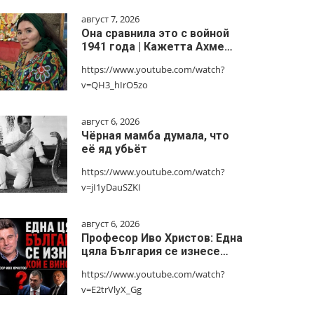
август 7, 2026
Она сравнила это с войной
1941 года | Кажетта Ахме…
https://www.youtube.com/watch?
v=QH3_hIrO5zo
август 6, 2026
Чёрная мамба думала, что
её яд убьёт
https://www.youtube.com/watch?
v=jI1yDauSZKI
август 6, 2026
Професор Иво Христов: Една
цяла България се изнесе…
https://www.youtube.com/watch?
v=E2trVlyX_Gg