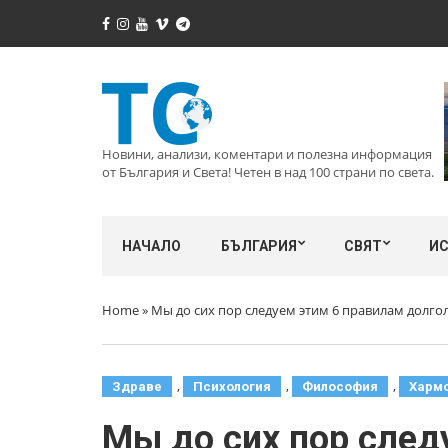
Новини, анализи, коментари и полезна информация
от България и Света! Четен в над 100 страни по света.
НАЧАЛО
БЪЛГАРИЯ
СВЯТ
И
Home
»
Мы до сих пор следуем этим 6 правилам долго
,
,
,
Здраве
Психология
Философия
Харм
Мы до сих пор след