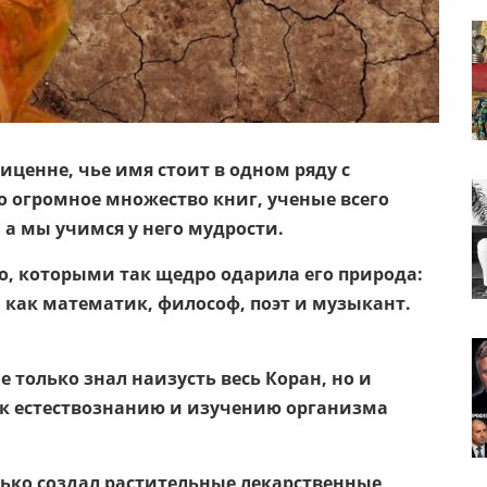
иценне, чье имя стоит в одном ряду с
о огромное множество книг, ученые всего
 а мы учимся у него мудрости.
о, которыми так щедро одарила его природа:
 как математик, философ, поэт и музыкант.
не только знал наизусть весь Коран, но и
а к естествознанию и изучению организма
ько создал растительные лекарственные