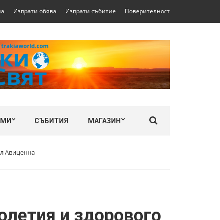
на
Изпрати обява
Изпрати събитие
Поверителност
ЛМИ
СЪБИТИЯ
МАГАЗИН
ал Авиценна
олетия и здорового