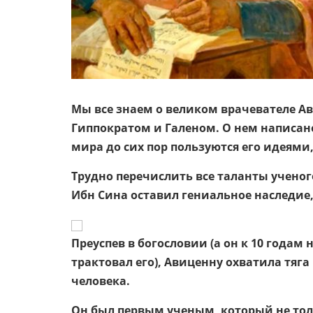
Мы все знаем о великом врачевателе Ав
Гиппократом и Галеном. О нем написан
мира до сих пор пользуются его идеями,
Трудно перечислить все таланты ученог
Ибн Сина оставил гениальное наследие,
Преуспев в богословии (а он к 10 годам 
трактовал его), Авиценну охватила тяг
человека.
Он был первым ученым, который не тол