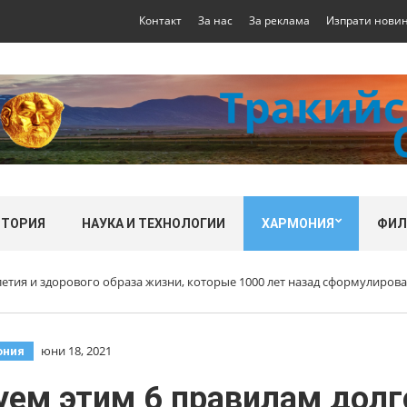
Контакт
За нас
За реклама
Изпрати нови
СТОРИЯ
НАУКА И ТЕХНОЛОГИИ
ХАРМОНИЯ
ФИ
летия и здорового образа жизни, которые 1000 лет назад сформулиров
юни 18, 2021
ония
уем этим 6 правилам долг