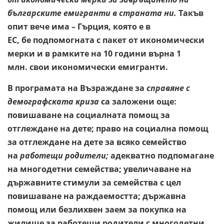
българските емигранти в страната ни.
Такъв
опит вече има – Гърция, която е в
ЕС, бе подпомогната с пакет от икономически
мерки и в рамките на 10 години върна 1
млн. свои икономически емигранти.
В програмата на Възраждане за
справяне с
демографската криза
са заложени още:
повишаване на социалната помощ за
отглеждане на дете; право на социална помощ
за отглеждане на дете за всяко семейство
на
работещи родители;
адекватно подпомагане
на многодетни семейства;
увеличаване на
държавните стимули за семейства с цел
повишаване на раждаемостта; държавна
помощ или безлихвен заем за покупка на
жилище за работещи родители с многодетни