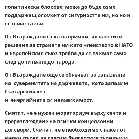
политически блокове, може да бъде само
поддържащ елемент от сигурността ни, но не и
основен такъв.
От Възраждане са категорични, че важните
решения за страната ни като членството в НАТО
и Европейския съюз трябва да се взимат само
след допитване до народа.
От Възраждане още се обявяват за запазване
на суверенитета на държавата, като запазим
българския лев
и енергийната си независимост.
Смятат, че е нужен мораториум върху сечта и
преразглеждане на всички концесионни
договори. Считат, че е необходимо с пакет от
мерки първо да спасим българския туризъм и