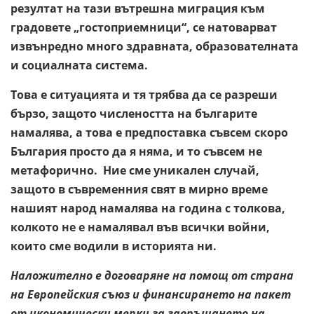
резултат на тази вътрешна миграция към
градовете „гостоприемници“, се натоварват
извънредно много здравната, образователната
и социалната система.
Това е ситуацията и тя трябва да се разреши
бързо, защото числеността на българите
намалява, а това е предпоставка съвсем скоро
България просто да я няма, и то съвсем не
метафорично. Ние сме уникален случай,
защото в съвременния свят в мирно време
нашият народ намалява на година с толкова,
колкото не е намалявал във всички войни,
които сме водили в историята ни.
Наложително е договаряне на помощ от страна
на Европейския съюз и финансирането на пакет
от икономически мерки за завръщането на