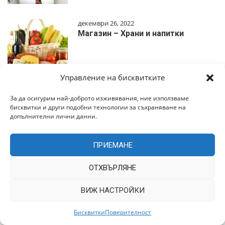
декември 26, 2022
Магазин – Храни и напитки
Управление на бисквитките
За да осигурим най-доброто изживявания, ние използваме
Работа
бисквитки и други подобни технологии за съхраняване на
допълнителни лични данни.
февруари 19, 2026
ПРИЕМАНЕ
България е превърната не само в
корпорация, акцион…
ОТХВЪРЛЯНЕ
ВИЖ НАСТРОЙКИ
юни 10, 2021
Бисквитки
Поверителност
Job: SOFTWARE ENGINEERS | SWISS