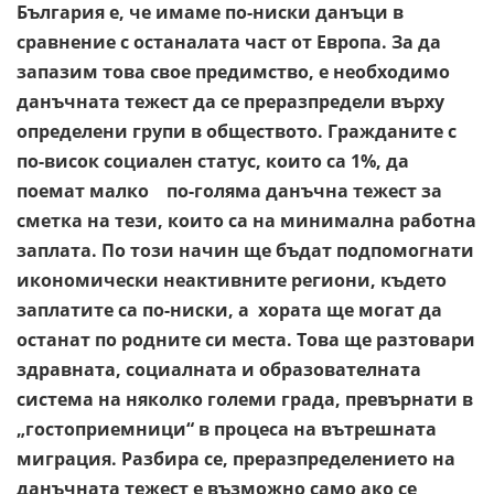
България е, че имаме по-ниски данъци в
сравнение с останалата част от Европа. За да
запазим това свое предимство, е необходимо
данъчната тежест да се преразпредели върху
определени групи в обществото. Гражданите с
по-висок социален статус, които са 1%, да
поемат малко по-голяма данъчна тежест за
сметка на тези, които са на минимална работна
заплата. По този начин ще бъдат подпомогнати
икономически неактивните региони, където
заплатите са по-ниски, а хората ще могат да
останат по родните си места. Това ще разтовари
здравната, социалната и образователната
система на няколко големи града, превърнати в
„гостоприемници“ в процеса на вътрешната
миграция. Разбира се, преразпределението на
данъчната тежест е възможно само ако се