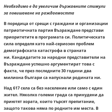
Необходимо е да увеличим държавните стимули
за повишаване на раждаемостта
В поредица от срещи с граждани и организации
патриотичната партия Възраждане представи
приоритетите в програмата си. Политическата
сила определя като най-сериозен проблем
демографската катастрофа в страната
ни. Кандидатите за народни представители на
Възраждане успешно аргументират това с
факта, че през последните 30 години два
милиона българи са напуснали родината ни.
Над 617 села са без население или само с един
жител. Няколко големи града са принудени да
приютят хората, които търсят препитание,
защото такова няма по родните им места. В