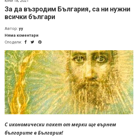
юни 18, 2021
За да възродим България, са ни нужни
всички българи
Автор:
yy
Няма коментари
Сподели:
С икономически пакет от мерки ще върнем
българите в България!