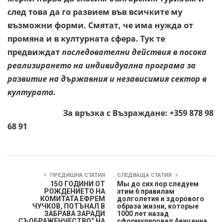
след това да го развием във всичките му
възможни форми. Смятат, че има нужда от
промяна и в културната сфера. Тук те
предвиждат
последователни действия в посока
реализирането на индивидуална програма за
развитие на държавния и независимия сектор в
културата.
За връзка с Възраждане: +359 878 98
68 91
ПРЕДИШНА СТАТИЯ
СЛЕДВАЩА СТАТИЯ
15О ГОДИНИ ОТ
Мы до сих пор следуем
РОЖДЕНИЕТО НА
этим 6 правилам
КОМИТАТА EФРЕМ
долголетия и здорового
ЧУЧКОВ, ПОТЪНАЛ В
образа жизни, которые
ЗАБРАВА ЗАРАДИ
1000 лет назад
„СЪОБРАЖЕНЧЕСТВО“ НА
сформулировал Авиценна