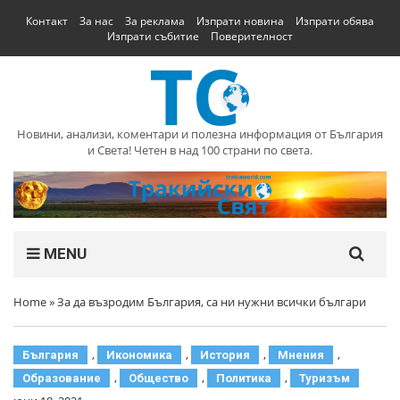
Контакт
За нас
За реклама
Изпрати новина
Изпрати обява
Изпрати събитие
Поверителност
Новини, анализи, коментари и полезна информация от България
и Света! Четен в над 100 страни по света.
MENU
Home
»
За да възродим България, са ни нужни всички българи
,
,
,
,
България
Икономика
История
Мнения
,
,
,
Образование
Общество
Политика
Туризъм