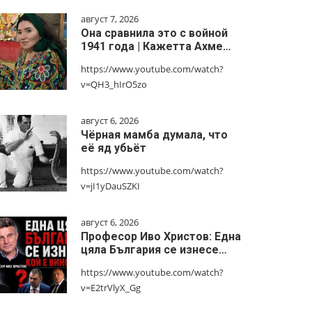
август 7, 2026
Она сравнила это с войной
1941 года | Кажетта Ахме…
https://www.youtube.com/watch?
v=QH3_hIrO5zo
август 6, 2026
Чёрная мамба думала, что
её яд убьёт
https://www.youtube.com/watch?
v=jI1yDauSZKI
август 6, 2026
Професор Иво Христов: Една
цяла България се изнесе…
https://www.youtube.com/watch?
v=E2trVlyX_Gg