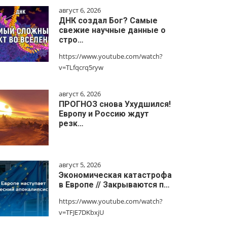
август 6, 2026
ДНК создал Бог? Самые
свежие научные данные о
стро…
https://www.youtube.com/watch?
v=TLfqcrq5ryw
август 6, 2026
ПРОГНОЗ снова Ухудшился!
Европу и Россию ждут
резк…
август 5, 2026
Экономическая катастрофа
в Европе // Закрываются п…
https://www.youtube.com/watch?
v=TFJE7DKbxjU