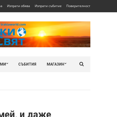
на
Изпрати обява
Изпрати събитие
Поверителност
ЛМИ
СЪБИТИЯ
МАГАЗИН
мей, и даже