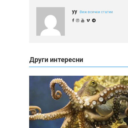
yy
Виж всички статии
Други интересни