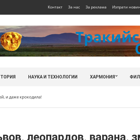
Контакт
За нас
За реклама
Изпрати нови
СТОРИЯ
НАУКА И ТЕХНОЛОГИИ
ХАРМОНИЯ
ФИ
й, и даже крокодила!
в, леопардов, варана, з