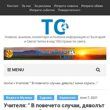
Контакт
За нас
За реклама
Изпрати новина
Изпрати обява
Изпрати събитие
Поверителност
Новини, анализи, коментари и полезна информация от България
и Света! Четен в над 100 страни по света.
MENU
Home
»
Учителя: ” В повечето случаи, дяволът жени хората…”
,
,
юни 7, 2021
Видео и Музика
Здраве
Хармония
Учителя: “ В повечето случаи, дяволът