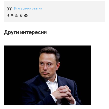
yy
Виж всички статии
Други интересни