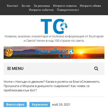
Контакт
За нас
За реклама
Изпрати новина
Изпрати обява
Изпрати събитие
Поверителност
Новини, анализи, коментари и полезна информация от България
и Света! Четен в над 100 страни по света.
MENU
Home
»
Накъде се движим? Каква е ролята на БлагоСловението,
Прошката и Морала в днешното съвремие? Как човек се
приближава към Бог?
,
май 29, 2021
Философия
Хармония