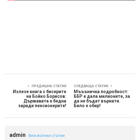
ПРЕДИШНА СТАТИЯ
СЛЕДВАЩА СТАТИЯ
Излезе книга с бисерите
Мъъъничка подробност:
на Бойко Борисов:
ББР е дала милионите, за
Държавата е бедна
да не бъдат върнати.
заради пенсионерите!
Било е обир!
admin
Виж всички статии