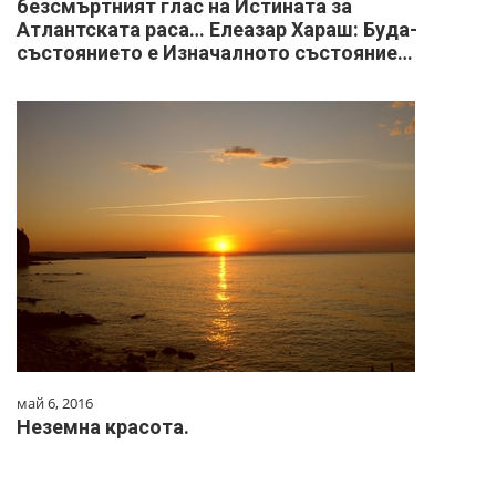
безсмъртният глас на Истината за
Атлантската раса… Елеазар Хараш: Буда-
състоянието е Изначалното състояние…
май 6, 2016
Неземна красота.