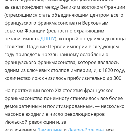
вызвал конфликт между Великим востоком Франции
(стремящимся стать объединяющим центром всего
французского франкмасонства) и Верховным
советом Франции (ревностно охраняющим
независимость
ДПШУ
), который продлился до конца
столетия. Падение Первой империи в следующем
году приведет к чрезвычайному ослаблению
французского франкмасонства, которое являлось
одним из ключевых столпов империи, и, к 1820 году,
количество лож снизилось приблизительно до 300.
На протяжении всего XIX столетия французское
франкмасонство понемногу становилось все более
демократичным и политизированным, — несколько
масонов входили в число революционеров
Июльской революции и, за
исключением
Ламартина
и
Ледрю-Роллена
, все