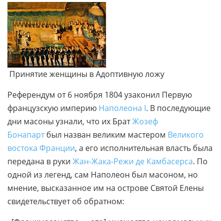
Принятие женщины в Адоптивную ложу
Референдум от 6 ноября 1804 узаконил Первую
французскую империю
Наполеона I
. В последующие
дни масоны узнали, что их Брат
Жозеф
Бонапарт
был назван великим мастером
Великого
востока Франции
, а его исполнительная власть была
передана в руки
Жан-Жака-Режи де Камбасерса
. По
одной из легенд, сам Наполеон был масоном, но
мнение, высказанное им на острове Святой Елены
свидетельствует об обратном: