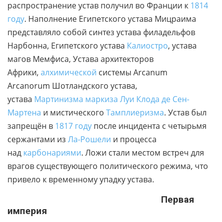
распространение устав получил во Франции к
1814
году
. Наполнение Египетского устава Мицраима
представляло собой синтез устава филадельфов
Нарбонна, Египетского устава
Калиостро
, устава
магов Мемфиса, Устава архитекторов
Африки,
алхимической
системы Arcanum
Arcanorum
Шотландского устава,
устава
Мартинизма
маркиза
Луи Клода де Сен-
Мартена
и мистического
Тамплиеризма
. Устав был
запрещён в
1817 году
после инцидента с четырьмя
сержантами из
Ла-Рошели
и процесса
над
карбонариями
.
Ложи стали местом встреч для
врагов существующего политического режима, что
привело к временному упадку устава.
Первая
империя