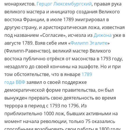
монархистов.
Герцог Люксембургский
, правая рука
великого мастера и инициатор создания Великого
востока Франции, в июле 1789 эмигрировал в
другую страну, и аристократическая ложа, известная
под названием «Согласие», исчезла из
Дижона
уже в
августе 1789. Взяв себе имя «
Филипп Эгалите
»
(Филипп-Равенство), великий мастер Великого
востока публично отрёкся от масонства в 1793 году,
незадолго до своей кончины на эшафоте. Но и при
том обстоятельстве, что в январе
1789
года
ВВФ
заявил о своей поддержке
демократической форме правительства, он был
вынужден прервать свою деятельность во время
террора в период с 1793 по 1796. Из
приблизительно 1000 лож, бывших активными на
момент начала революции, только 75 оказались
способными возобновить свои работы в 1800 году.