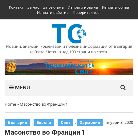
Контакт
За нас
За реклама
Изпрати новина
Изпрати обява
Изпрати събитие
Поверителност
Новини, анализи, коментари и полезна информация от България
и Света! Четен в над 100 страни по света.
MENU
Home
»
Масонство во Франции 1
,
,
,
януари 3, 2020
България
Европа
Свят
Хармония
Масонство во Франции 1