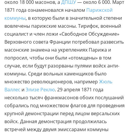
около 18 000 масонов, а
ДПШУ
— около 6 000. Март
1871 года ознаменовался началом
Парижской
коммуны
, в которую были в значительной степени
вовлечены парижские масоны. Тирифок, военный
социалист и член ложи «Свободное Обсуждение»
Верховного совета Франции потребовал развесить
масонские знамена на укреплениях Парижа и
попросил, чтобы они были «отомщены» в том
случае, если будут разорваны пулями войск анти-
коммуны. Среди вольных каменщиков было
множество революционеров, например
Жюль
Валлес
и
Элизе Реклю
. 29 апреля 1871 года
несколько тысяч франкмасонов обоих послушаний
собрались под множеством флагов для проведения
крупной демонстрации перед лицом версальских
войск. Данная демонстрация продолжилась
встречей между двумя эмиссарами коммуны