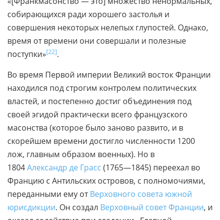
«[Франкмасонство — это] множество ненормальных,
собирающихся ради хорошего застолья и
совершения некоторых нелепых глупостей. Однако,
время от времени они совершали и полезные
[22]
поступки»
.
Во время Первой империи Великий восток Франции
находился под строгим контролем политических
властей, и постепенно достиг объединения под
своей эгидой практически всего французского
масонства (которое было заново развито, и в
скорейшем времени достигло численности 1200
лож, главным образом военных). Но в
1804
Александр де Грасс
(1765—1845) переехал во
Францию с Антильских островов, с полномочиями,
переданными ему от
Верховного совета южной
юрисдикции
. Он создал
Верховный совет Франции
, и