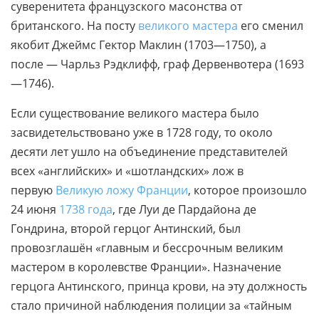
суверенитета французского масонства от
британского. На посту
великого мастера
его сменил
якобит Джеймс Гектор Маклин (1703—1750), а
после — Чарльз Рэдклифф, граф Дервенвотера (1693
—1746).
Если существование великого мастера было
засвидетельствовано уже в 1728 году, то около
десяти лет ушло на объединение представителей
всех «английских» и «шотландских» лож в
первую
Великую ложу Франции
, которое произошло
24 июня
1738 года
, где Луи де Пардайона де
Гондрина, второй герцог Антинский, был
провозглашён «главным и бессрочным великим
мастером в королевстве Франции». Назначение
герцога Антинского, принца крови, на эту должность
стало причиной наблюдения полиции за «тайным