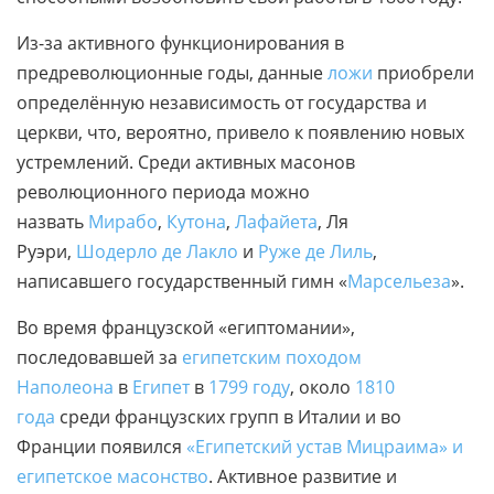
Из-за активного функционирования в
предреволюционные годы, данные
ложи
приобрели
определённую независимость от государства и
церкви, что, вероятно, привело к появлению новых
устремлений. Среди активных масонов
революционного периода можно
назвать
Мирабо
,
Кутона
,
Лафайета
, Ля
Руэри,
Шодерло де Лакло
и
Руже де Лиль
,
написавшего государственный гимн «
Марсельеза
».
Во время французской «египтомании»,
последовавшей за
египетским походом
Наполеона
в
Египет
в
1799 году
, около
1810
года
среди французских групп в Италии и во
Франции появился
«Египетский устав Мицраима» и
египетское масонство
. Активное развитие и