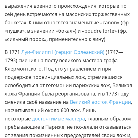
выражения военного происхождения, которые по
сей день встречаются на масонских торжественных
банкетах. К ним относятся знаменитые «canon» (фр.
«пушка», в значении «бокал») и «poudre forte» (фр.
«сильный порох», применительно к вину).
В 1771
Луи-Филипп I (герцог Орлеанский)
(1747—
1793) сменил на посту великого мастера графа
Клермонтского. Под его управлением и при
поддержке провинциальных лож, стремившихся
освободиться от гегемонии парижских лож, Великая
ложа Франции была реорганизована, и в 1773 году
сменила своё название на
Великий восток Франции
,
насчитывавший около 600 лож. Лишь
некоторые
досточтимые мастера
, главным образом
пребывающие в Париже, не пожелали отказываться
от звания пожизненных председателей своих лож и,