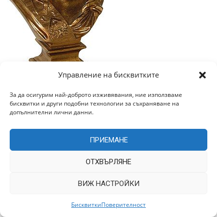
Управление на бисквитките
Мариана. Одна из эмблем масонства Франции
За да осигурим най-доброто изживявания, ние използваме
бисквитки и други подобни технологии за съхраняване на
(1879)
допълнителни лични данни.
8 июля 1875
Жюль Ферри
(будущий министр
ПРИЕМАНЕ
народного просвещения республики) и Эмиль
Литтре (автор словаря, названного его именем)
ОТХВЪРЛЯНЕ
были посвящены в
ложу
«Милосердная дружба».
Французская республика хотела открыть светские
ВИЖ НАСТРОЙКИ
школы на всей своей территории, и таким образом
Бисквитки
Поверителност
вступила в открытый конфликт с Католической