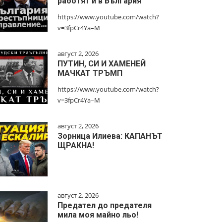
работят и в България
https://www.youtube.com/watch?
v=3fpCr4Ya–M
август 2, 2026
ПУТИН, СИ И ХАМЕНЕЙ
МАЧКАТ ТРЪМП
https://www.youtube.com/watch?
v=3fpCr4Ya–M
август 2, 2026
Зорница Илиева: КАПАНЪТ
ЩРАКНА!
август 2, 2026
Предател до предателя
мила моя майно льо!