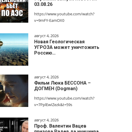
03.08.26
https://www.youtube.com/watch?
v=9mFY-EamOX0
август 4, 2026
Новая Геологическая
УГРОЗА может уничтожить
Россию…
август 4, 2026
Фильм Люка БЕССОНА –
ДОГМЕН (Dogman)
https://www.youtube.com/watch?
v=7PplEwIZezk&t=59s
август 4, 2026
Проф. Валентин Вацев
призова Радев да инициира