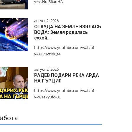
v=vsNuiB6udHA
август 2, 2026
ОТКУДА НА ЗЕМЛЕ ВЗЯЛАСЬ
ВОДА: Земля родилась
сухой…
https://www.youtube.com/watch?
v=AL7uczId6g4
август 2, 2026
РАДЕВ ПОДАРИ РЕКА АРДА
НА ГЪРЦИЯ
https://www.youtube.com/watch?
v=w1ePy3fd-0E
абота