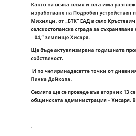
Както на всяка сесия и сега има разгле
изработване на Подробен устройствен пл
Михилци, от „БТК” ЕАД в село Кръстевич
селскостопанска сграда за съхраняване
– 04,” землище Хисаря.
Ще бъде актуализирана годишната про
собственост.
И по четиринадесетте точки от дневни
Пенка Дойкова.
Сесията ще се проведе във вторник 13 
общинската администрация – Хисаря. Вр
Траки
.