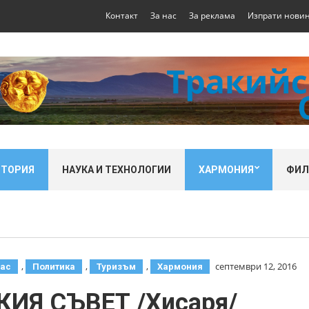
Контакт
За нас
За реклама
Изпрати нови
СТОРИЯ
НАУКА И ТЕХНОЛОГИИ
ХАРМОНИЯ
ФИ
,
,
,
септември 12, 2016
вас
Политика
Туризъм
Хармония
ИЯ СЪВЕТ /Хисаря/