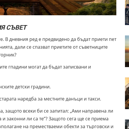
 СЪВЕТ
. В дневния ред е предвидено да бъдат приети пет
нията, дали се спазват приетите от съветниците
торник?
ските гпадини могат да бъдат записвани и
нските детски градини.
старата наредба за местните данъци и такси.
ва, защото всеки би се запитал: „Ами направена ли
и законни ли са те”? Защото сега ще се приема
полагане на преместваеми обекти за търговски и