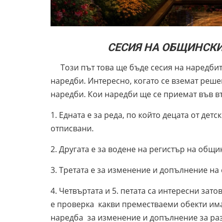
СЕСИЯ НА ОБЩИНСКИЯ
Този път това ще бъде сесия на наредбите
наредби. Интересно, когато се вземат реше
наредби. Кои наредби ще се приемат във в
1. Едната е за реда, по който децата от дет
отписвани.
2. Другата е за водене на регистър на общи
3. Третата е за изменение и допълнение на 
4. Четвъртата и 5. петата са интересни зато
е проверка какви преместваеми обекти има 
наредба за изменение и допълнение за раз