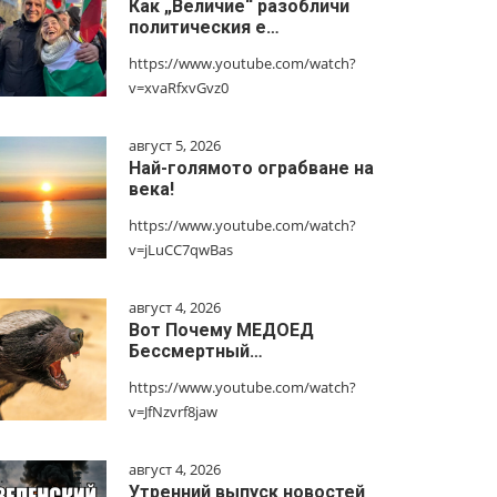
Как „Величие“ разобличи
политическия е…
https://www.youtube.com/watch?
v=xvaRfxvGvz0
август 5, 2026
Най-голямото ограбване на
века!
https://www.youtube.com/watch?
v=jLuCC7qwBas
август 4, 2026
Вот Почему МЕДОЕД
Бессмертный…
https://www.youtube.com/watch?
v=JfNzvrf8jaw
август 4, 2026
Утренний выпуск новостей