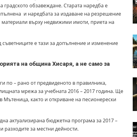
а градското обзавеждане. Старата наредба е
опълнена и наредбата за издаване на резрешение
 материали върху недвижими имоти, приета на
д съветниците е тази за допълнение и изменение
орията на община Хисаря, а не само за
и по – рано от предвиденото в правилника,
лищната мрежа за учебната 2016 – 2017 година. Ще
 в Мътеница, както и откриване на песионерески
на актуализирана бюджетна програма за 2017 –
 и разходите за местни дейности.