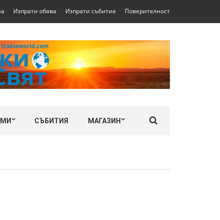
на
Изпрати обява
Изпрати събитие
Поверителност
ЛМИ
СЪБИТИЯ
МАГАЗИН