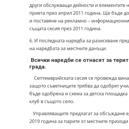
други обслужващи дейности и елементите н
приета през април 2011 година. Ще бъде д
и поставяне на рекламно – информационни
същата сесия през 2011 година.
6. И последната наредба за разискване пре
на наредбата за местните данъци.
Всички наредби се отнасят за терит
града.
Септемврийската сесия се провежда винаг
защото съветниците трябва да одобрят учи
бъде одобрена и схема за детска площадка
клуб в същото село.
Управляващите предлагат за обсъждане ед
2019 година за парите от местните приходи