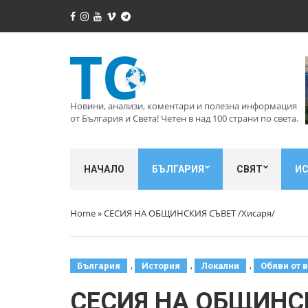
Новини, анализи, коментари и полезна информация
от България и Света! Четен в над 100 страни по света.
НАЧАЛО
БЪЛГАРИЯ
СВЯТ
И
Home
»
СЕСИЯ НА ОБЩИНСКИЯ СЪВЕТ /Хисаря/
,
,
,
България
История
Локални
Обяви от 
СЕСИЯ НА ОБЩИНСК