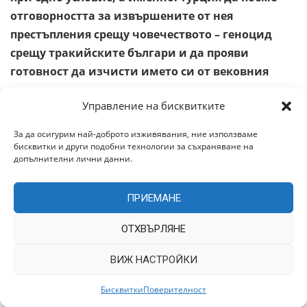
отговорността за извършените от нея
престъпления срещу човечеството – геноцид
срещу тракийските българи и да прояви
готовност да изчисти името си от вековния
позор и срам, с които съжителства в
Управление на бисквитките
съвременния цивилизован свят. Отричането на
геноцида и периодичното подхранването на
За да осигурим най-доброто изживявания, ние използваме
неоосманизма чрез турските медии и турския
бисквитки и други подобни технологии за съхраняване на
допълнителни лични данни.
политически и обществен живот не е път към
приобщаване на Турция към Европа, която
ПРИЕМАНЕ
започва от България, нито път към бъдещето,
към което са устремени и съвременните турски
ОТХВЪРЛЯНЕ
политици. Ако трябва да дешифрираме
преследваните от Турция с политиката на
ВИЖ НАСТРОЙКИ
неоосманизма цели в отношенията с България
Бисквитки
Поверителност
и в частност по въпросите на тракийските