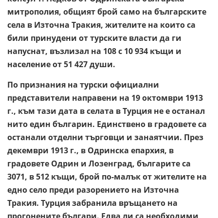
митрополия, общият брой само на българските
села в Източна Тракия, жителите на които са
били принудени от турските власти да ги
напуснат, възлизал на 108 с 10 934 къщи и
население от 51 427 души.
По признания на турски официални
представители направени на 19 октомври 1913
г., към тази дата в селата в Турция не е останал
нито един българин. Единствено в градовете са
останали отделни търговци и занаятчии. През
декември 1913 г., в Одринска епархия, в
градовете Одрин и Лозенград, българите са
3071, в 512 къщи, брой по-малък от жителите на
едно село преди разорението на Източна
Тракия. Турция забранила връщането на
прогонените българи. Едва ли са необходими