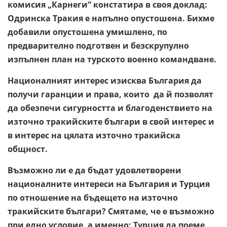
комисия „Карнеги“ констатира в своя доклад:
Одринска Тракия е напълно опустошена. Бихме
добавили опустошена умишлено, по
предварително подготвен и безскрупулно
изпълнен план на турското военно командване.
Националният интерес изисква България да
получи гаранции и права, които да й позволят
да обезпечи сигурността и благоденствието на
източно тракийските българи в свой интерес и
в интерес на цялата източно тракийска
общност.
Възможно ли е да бъдат удовлетворени
националните интереси на България и Турция
по отношение на бъдещето на източно
тракийските българи? Смятаме, че е възможно
при едно условие, а именно: Турция да поеме