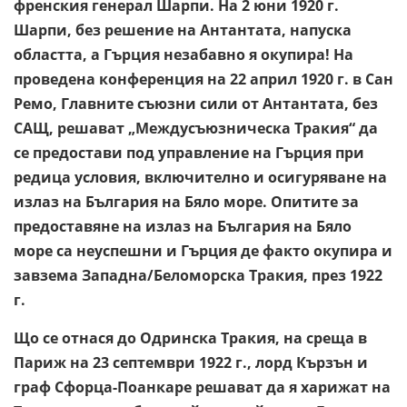
френския генерал Шарпи. На 2 юни 1920 г.
Шарпи, без решение на Антантата, напуска
областта, а Гърция незабавно я окупира! На
проведена конференция на 22 април 1920 г. в Сан
Ремо, Главните съюзни сили от Антантата, без
САЩ, решават „Междусъюзническа Тракия“ да
се предостави под управление на Гърция при
редица условия, включително и осигуряване на
излаз на България на Бяло море. Опитите за
предоставяне на излаз на България на Бяло
море са неуспешни и Гърция де факто окупира и
завзема Западна/Беломорска Тракия, през 1922
г.
Що се отнася до Одринска Тракия, на среща в
Париж на 23 септември 1922 г., лорд Кързън и
граф Сфорца-Поанкаре решават да я харижат на