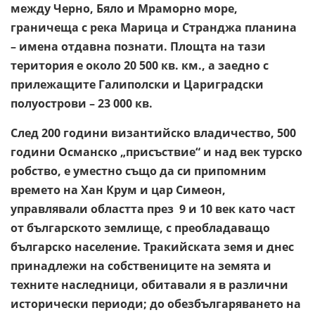
между Черно, Бяло и Мраморно море,
граничеща с река Марица и Странджа планина
– имена отдавна познати. Площта на тази
територия е около 20 500 кв. км., а заедно с
прилежащите Галиполски и Цариградски
полуострови – 23 000 кв.
След 200 години византийско владичество, 500
години Османско „присъствие“ и над век турско
робство, е уместно също да си припомним
времето на Хан Крум и цар Симеон,
управлявали областта през 9 и 10 век като част
от българското землище, с преобладаващо
българско население. Тракийската земя и днес
принадлежи на собствениците на земята и
техните наследници, обитавали я в различни
исторически периоди; до обезбългаряването на