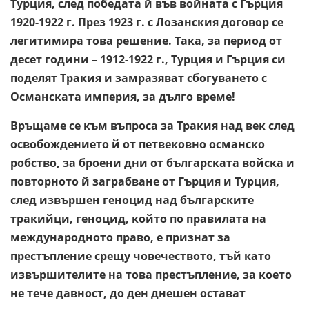
Турция, след победата й във войната с Гърция
1920-1922 г. През 1923 г. с Лозанския договор се
легитимира това решение. Така, за период от
десет години – 1912-1922 г., Турция и Гърция си
поделят Тракия и замразяват сбогуването с
Османската империя, за дълго време!
Връщаме се към въпроса за Тракия над век след
освобождението й от петвековно османско
робство, за броени дни от българската войска и
повторното й заграбване от Гърция и Турция,
след извършен геноцид над българските
тракийци, геноцид, който по правилата на
международното право, е признат за
престъпление срещу човечеството, тъй като
извършителите на това престъпление, за което
не тече давност, до ден днешен остават