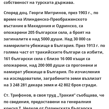
собственост на турската държава.
Според доц. Георги Митринов, през 1903 г., по
време на Илинденско-Преображенското
въстание в Македония и Одринско, са
опожарени 205 български села, а броят на
загиналите е над 5000 души. Над 30 000 са
намерилите убежище в България. През 1913 г. по
голяма част от тракийските българи са избити,
161 български села с близо 16 000 къщи са
опожарени, над 200 000 души са прогонени и
намират убежище в България. По изчисления
на изследователи, заграбените земи възлизат
на 3 248 281 декара земя и 42 802 броя сгради.
Ст. Трифонов, в своя труд „Тракия“ съобщава, че
по сведения, предоставени на генералния
консул Т. Недков от Одринската българска