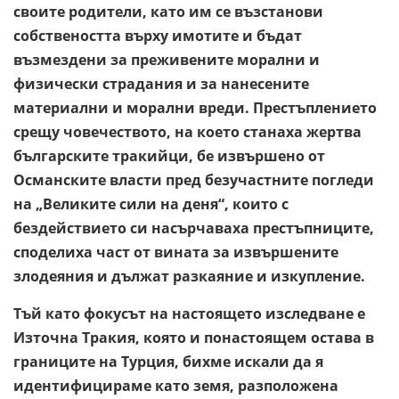
своите родители, като им се възстанови
собствеността върху имотите и бъдат
възмездени за преживените морални и
физически страдания и за нанесените
материални и морални вреди. Престъплението
срещу човечеството, на което станаха жертва
българските тракийци, бе извършено от
Османските власти пред безучастните погледи
на „Великите сили на деня“, които с
бездействието си насърчаваха престъпниците,
споделиха част от вината за извършените
злодеяния и дължат разкаяние и изкупление.
Тъй като фокусът на настоящето изследване е
Източна Тракия, която и понастоящем остава в
границите на Турция, бихме искали да я
идентифицираме като земя, разположена