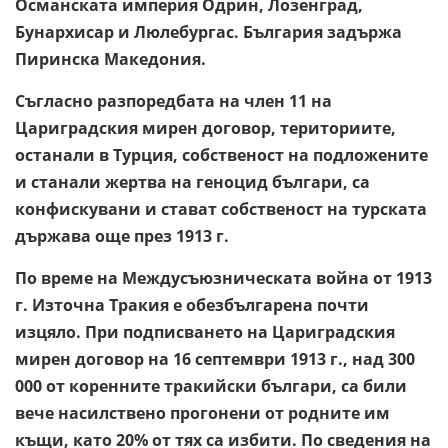
Османската империя Одрин, Лозенград,
Бунархисар и Люлебургас. България задържа
Пиринска Македония.
Съгласно разпоредбата на член 11 на
Цариградския мирен договор, териториите,
останали в Турция, собственост на подложените
и станали жертва на геноцид българи, са
конфискувани и стават собственост на турската
държава още през 1913 г.
По време на Междусъюзническата война от 1913
г. Източна Тракия е обезбългарена почти
изцяло. При подписването на Цариградския
мирен договор на 16 септември 1913 г., над 300
000 от коренните тракийски българи, са били
вече насилствено прогонени от родните им
къщи, като 20% от тях са избити. По сведения на