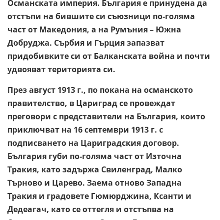
Османската империя. България е принудена да
отстъпи на бившите си съюзници по-голяма
част от Македония, а на Румъния – Южна
Добруджа. Сърбия и Гърция запазват
придобивките си от Балканската война и почти
удвояват територията си.
През август 1913 г., по покана на османското
правителство, в Цариград се провеждат
преговори с представители на България, които
приключват на 16 септември 1913 г. с
подписването на Цариградския договор.
България губи по-голяма част от Източна
Тракия, като задържа Свиленград, Малко
Търново и Царево. Заема отново Западна
Тракия и градовете Гюмюрджина, Ксанти и
Дедеагач, като се оттегля и отстъпва на