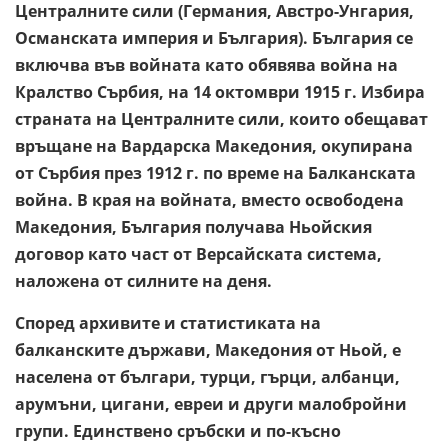
Централните сили (Германия, Австро-Унгария,
Османската империя и България). България се
включва във войната като обявява война на
Кралство Сърбия, на 14 октомври 1915 г. Избира
страната на Централните сили, които обещават
връщане на Вардарска Македония, окупирана
от Сърбия през 1912 г. по време на Балканската
война. В края на войната, вместо освободена
Македония, България получава Ньойския
договор като част от Версайската система,
наложена от силните на деня.
Според архивите и статистиката на
балканските държави, Македония от Ньой, е
населена от българи, турци, гърци, албанци,
арумъни, цигани, евреи и други малобройни
групи. Единствено сръбски и по-късно