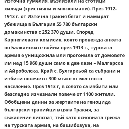
Източна Румелия, възлизали на стотици
хиляди (християни и мюсюлмани). През 1912-
1913 г. от Източна Тракия бягат и намират
убежище в България 55 780 български
домакинства с 252 370 души. Според
Карнегиевата комисия, която провежда анкета
по Балканските войни през 1913 г., турската
армия е унищожила или прогонила от домовете
им над 15 960 души само в две кази – Малгарска
и Айроболска. Край с. Булгаркьой са събрани и
избити повече от 300 мъже от местното
население. През 1913 г, в селото са избити или
безследно изчезнали повече от 1100 жители.
Обобщени данни за жертвите на геноцида
български тракийци в цяла Тракия, за
съжаление липсват, тъй като основната грижа
на турската армия, на башибозука, на