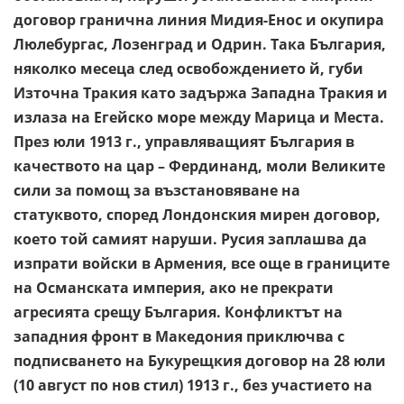
договор гранична линия Мидия-Енос и окупира
Люлебургас, Лозенград и Одрин. Така България,
няколко месеца след освобождението й, губи
Източна Тракия като задържа Западна Тракия и
излаза на Егейско море между Марица и Места.
През юли 1913 г., управляващият България в
качеството на цар – Фердинанд, моли Великите
сили за помощ за възстановяване на
статуквото, според Лондонския мирен договор,
което той самият наруши. Русия заплашва да
изпрати войски в Армения, все още в границите
на Османската империя, ако не прекрати
агресията срещу България. Конфликтът на
западния фронт в Македония приключва с
подписването на Букурещкия договор на 28 юли
(10 август по нов стил) 1913 г., без участието на