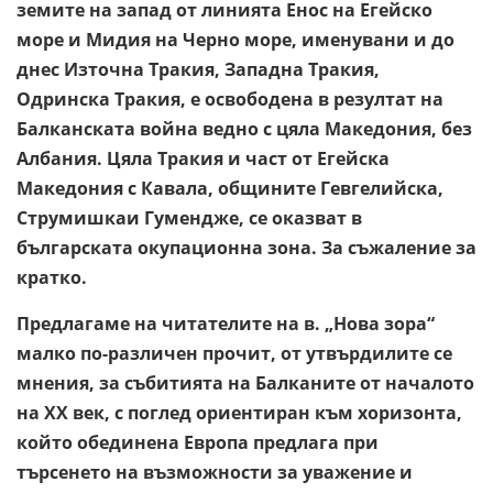
земите на запад от линията Енос на Егейско
море и Мидия на Черно море, именувани и до
днес Източна Тракия, Западна Тракия,
Одринска Тракия, е освободена в резултат на
Балканската война ведно с цяла Македония, без
Албания. Цяла Тракия и част от Егейска
Македония с Кавала, общините Гевгелийска,
Струмишкаи Гумендже, се оказват в
българската окупационна зона. За съжаление за
кратко.
Предлагаме на читателите на в. „Нова зора“
малко по-различен прочит, от утвърдилите се
мнения, за събитията на Балканите от началото
на ХХ век, с поглед ориентиран към хоризонта,
който обединена Европа предлага при
търсенето на възможности за уважение и