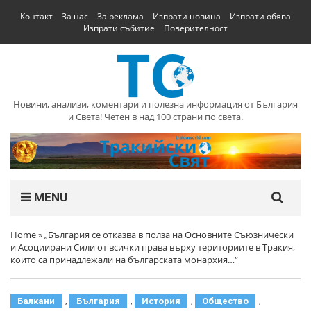
Контакт
За нас
За реклама
Изпрати новина
Изпрати обява
Изпрати събитие
Поверителност
Новини, анализи, коментари и полезна информация от България
и Света! Четен в над 100 страни по света.
MENU
Home
»
„България се отказва в полза на Основните Съюзнически
и Асоциирани Сили от всички права върху териториите в Тракия,
които са принадлежали на българската монархия…“
,
,
,
,
Балкани
България
История
Общество