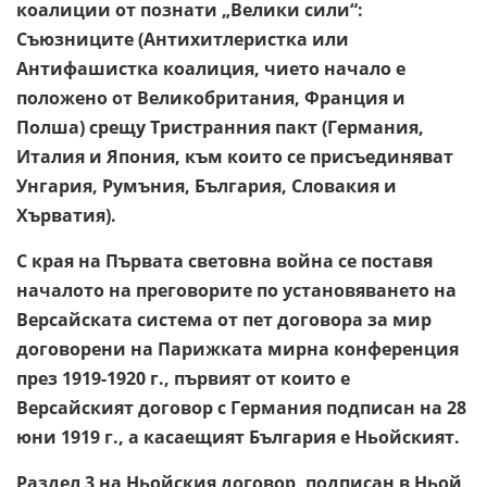
коалиции от познати „Велики сили“:
Съюзниците (Антихитлеристка или
Антифашистка коалиция, чието начало е
положено от Великобритания, Франция и
Полша) срещу Тристранния пакт (Германия,
Италия и Япония, към които се присъединяват
Унгария, Румъния, България, Словакия и
Хърватия).
С края на Първата световна война се поставя
началото на преговорите по установяването на
Версайската система от пет договора за мир
договорени на Парижката мирна конференция
през 1919-1920 г., първият от които е
Версайският договор с Германия подписан на 28
юни 1919 г., а касаещият България е Ньойският.
Раздел 3 на Ньойския договор, подписан в Ньой