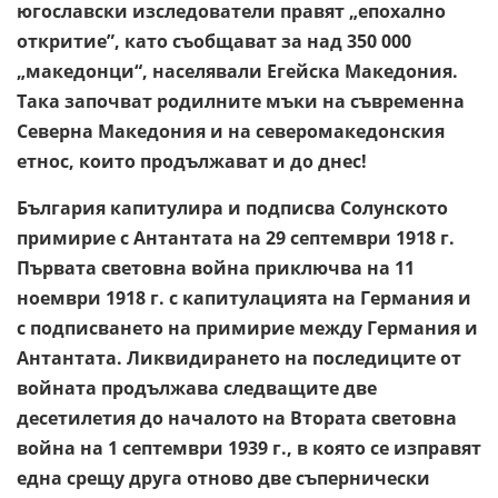
югославски изследователи правят „епохално
откритие”, като съобщават за над 350 000
„македонци“, населявали Егейска Македония.
Така започват родилните мъки на съвременна
Северна Македония и на северомакедонския
етнос, които продължават и до днес!
България капитулира и подписва Солунското
примирие с Антантата на 29 септември 1918 г.
Първата световна война приключва на 11
ноември 1918 г. с капитулацията на Германия и
с подписването на примирие между Германия и
Антантата. Ликвидирането на последиците от
войната продължава следващите две
десетилетия до началото на Втората световна
война на 1 септември 1939 г., в която се изправят
една срещу друга отново две съпернически