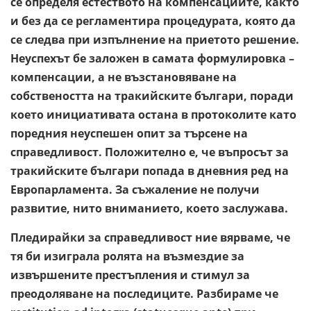
се определя естеството на компенсациите, както
и без да се регламентира процедурата, която да
се следва при изпълнение на приетото решение.
Неуспехът бе заложен в самата формулировка –
компенсации, а не възстановяване на
собствеността на тракийските българи, поради
което инициативата остана в протоколите като
поредния неуспешен опит за търсене на
справедливост. Положително е, че въпросът за
тракийските българи попада в дневния ред на
Европарламента. За съжаление не получи
развитие, нито вниманието, което заслужава.
Пледирайки за справедливост ние вярваме, че
тя би изиграла ролята на възмездие за
извършените престъпления и стимул за
преодоляване на последиците. Разбираме че