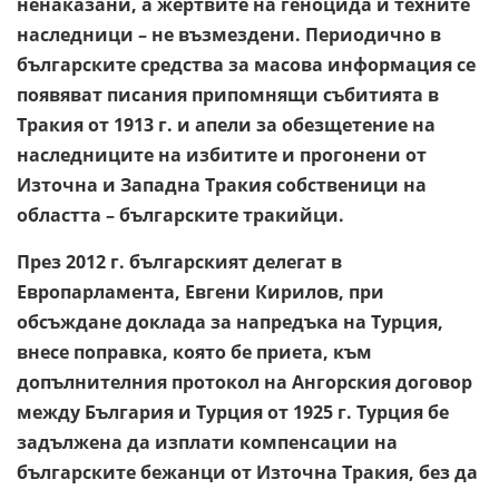
ненаказани, а жертвите на геноцида и техните
наследници – не възмездени. Периодично в
българските средства за масова информация се
появяват писания припомнящи събитията в
Тракия от 1913 г. и апели за обезщетение на
наследниците на избитите и прогонени от
Източна и Западна Тракия собственици на
областта – българските тракийци.
През 2012 г. българският делегат в
Европарламента, Евгени Кирилов, при
обсъждане доклада за напредъка на Турция,
внесе поправка, която бе приета, към
допълнителния протокол на Ангорския договор
между България и Турция от 1925 г. Турция бе
задължена да изплати компенсации на
българските бежанци от Източна Тракия, без да