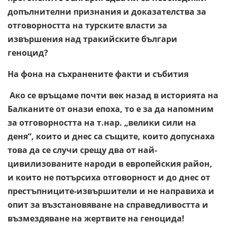
допълнителни признания и доказателства за
отговорността на турските власти за
извършения над тракийските българи
геноцид?
На фона на съхранените факти и събития
Ако се връщаме почти век назад в историята на
Балканите от онази епоха, то е за да напомним
за отговорността на т.нар. „велики сили на
деня“, които и днес са същите, които допуснаха
това да се случи срещу два от най-
цивилизованите народи в европейския район,
и които не потърсиха отговорност и до днес от
престъпниците-извършители и не направиха и
опит за възстановяване на справедливостта и
възмездяване на жертвите на геноцида!