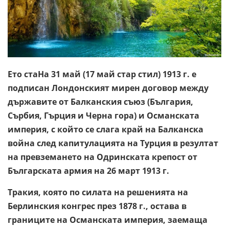
Ето стаНа 31 май (17 май стар стил) 1913 г. е
подписан Лондонският мирен договор между
държавите от Балканския съюз (България,
Сърбия, Гърция и Черна гора) и Османската
империя, с който се слага край на Балканска
война след капитулацията на Турция в резултат
на превземането на Одринската крепост от
Българската армия на 26 март 1913 г.
Тракия, която по силата на решенията на
Берлинския конгрес през 1878 г., остава в
границите на Османската империя, заемаща