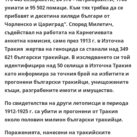
униати и 95 502 помаци. Към тях трябва да се
прибавят и десетина хиляди българи от
Чорленско и Цариград“. Според Милетич,
съдействал на работата на Карнегиевата
анкетна комисия, само през 1913 г. в Източна
Тракия жертва на геноцида са станали над 349
621 български тракийци. В изследването си той
идентифицира над 50 селища в Източна Тракия
като информира за точния брой на избитите и
прогонени български тракийци, унищожените
къщи, разграбените имоти и имущество.
По свидетелства на други летописци в периода
1912-1925 г. са убити и прогонени от Тракия
около половин милион български тракийци.
Пораженията, нанесени на тракийските