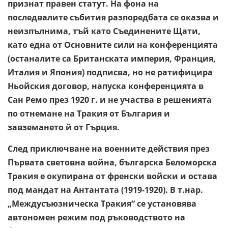
признат правен статут. На фона на
последвалите събития разпоредбата се оказва и
неизпълнима, тъй като Съединените Щати,
като една от Основните сили на конференцията
(останалите са Британската империя, Франция,
Италия и Япония) подписва, но не ратифицира
Ньойския договор, напуска конференцията в
Сан Ремо през 1920 г. и не участва в решенията
по отнемане на Тракия от България и
завземането й от Гърция.
След приключване на военните действия през
Първата световна война, българска Беломорска
Тракия е окупирана от френски войски и остава
под мандат на Антантата (1919-1920). В т.нар.
„Междусъюзническа Тракия“ се установява
автономен режим под ръководството на