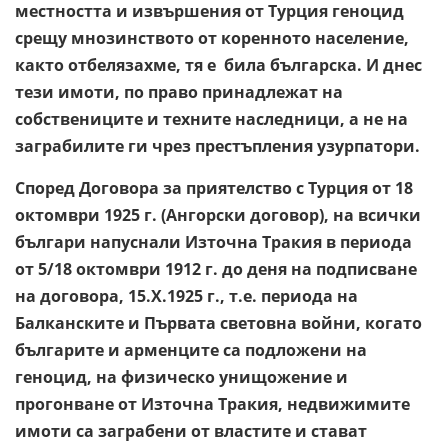
местността и извършения от Турция геноцид
срещу мнозинството от коренното население,
както отбелязахме, тя е била българска. И днес
тези имоти, по право принадлежат на
собствениците и техните наследници, а не на
заграбилите ги чрез престъпления узурпатори.
Според Договора за приятелство с Турция от 18
октомври 1925 г. (Ангорски договор), на всички
българи напуснали Източна Тракия в периода
от 5/18 октомври 1912 г. до деня на подписване
на договора, 15.X.1925 г., т.е. периода на
Балканските и Първата световна войни, когато
българите и арменците са подложени на
геноцид, на физическо унищожение и
прогонване от Източна Тракия, недвижимите
имоти са заграбени от властите и стават