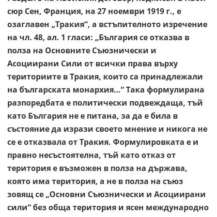
сюр Сен, Франция, на 27 ноември 1919 г., е
озаглавен „Тракия“, а встъпителното изречение
на чл. 48, ал. 1 гласи: „България се отказва в
полза на Основните Съюзнически и
Асоциирани Сили от всички права върху
териториите в Тракия, които са принадлежали
на българската монархия…“ Така формулирана
разпоредбата е политически подвеждаща, тъй
като България не е питана, за да е била в
състояние да изрази своето мнение и никога не
се е отказвала от Тракия. Формулировката е и
правно несъстоятелна, тъй като отказ от
територия е възможен в полза на държава,
която има територия, а не в полза на съюз
зовящ се „Основни Съюзнически и Асоциирани
сили“ без обща територия и ясен международно