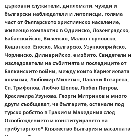
църковни служители, дипломати, чужди и
български наблюдатели и летописци, голяма
част от българското християнско население,
живеещо компактно в Одринско, Лозенградско,
Бабаескийско, Визенско, Малко търновско,
Кешанско, Еноско, Малгарско, Узункюприйско,
Чорленско, Диливрийско, е избито. Свидетели и
изследователи на събитията и последиците от
Балканските войни, между които Карнегиевата
комисия, Любомир Милетич, Папани Козарева,
Сп. Трифонов, Любчо Шопов, Любен Петров,
Красимира Узунова, Георги Митринов и много
други съобщават, че българите, останали под
турско робство в Тракия и Македония след
Освобождението и конституирането на
трибутарното* Княжество България и васалната