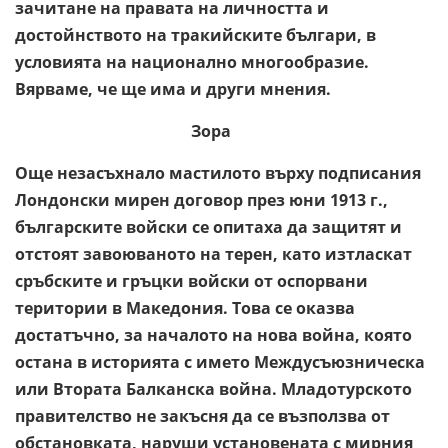
зачитане на правата на личността и
достойнството на тракийските българи, в
условията на национално многообразие.
Вярваме, че ще има и други мнения.
Зора
Още незасъхнало мастилото върху подписания
Лондонски мирен договор през юни 1913 г.,
българските войски се опитаха да защитят и
отстоят завоюваното на терен, като изтласкат
сръбските и гръцки войски от оспорвани
територии в Македония. Това се оказва
достатъчно, за началото на нова война, която
остана в историята с името Междусъюзническа
или Втората Балканска война. Младотурското
правителство не закъсня да се възползва от
обстановката, наруши установената с мирния