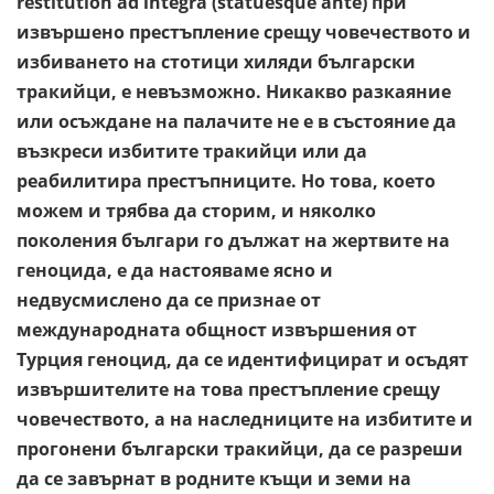
restitution ad integra (statuesque ante) при
извършено престъпление срещу човечеството и
избиването на стотици хиляди български
тракийци, е невъзможно. Никакво разкаяние
или осъждане на палачите не е в състояние да
възкреси избитите тракийци или да
реабилитира престъпниците. Но това, което
можем и трябва да сторим, и няколко
поколения българи го дължат на жертвите на
геноцида, е да настояваме ясно и
недвусмислено да се признае от
международната общност извършения от
Турция геноцид, да се идентифицират и осъдят
извършителите на това престъпление срещу
човечеството, а на наследниците на избитите и
прогонени български тракийци, да се разреши
да се завърнат в родните къщи и земи на