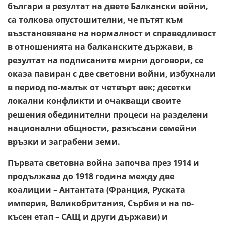
българи в резултат на двете Балкански войни,
са толкова опустошителни, че пътят към
възстановяване на нормалност и справедливост
в отношенията на балканските държави, в
резултат на подписаните мирни договори, се
оказа павиран с две световни войни, избухнали
в период по-малък от четвърт век; десетки
локални конфликти и очакващи своите
решения обединителни процеси на разделени
национални общности, разкъсани семейни
връзки и заграбени земи.
Първата световна война започва през 1914 и
продължава до 1918 година между две
коалиции – Антантата (Франция, Руската
империя, Великобритания, Сърбия и на по-
късен етап – САЩ и други държави) и